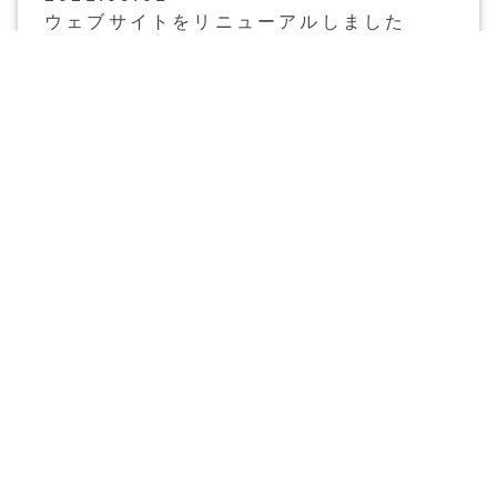
ウェブサイトをリニューアルしました
ABOUT US
当社について
塗料のプロに
なんでもお任せ
Your professional
for paintings